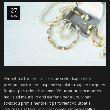
27
AUG
Aliquet parturient scele risque scele risque nibh
pretium parturient suspendisse platea sapien torquent
feugiat parturient hac amet. Volutpat nullam montes
mollis ad mauris in orci eleifend per eu pulvinar
sociosqu primis hendrerit parturient volutpat a
volutpat a at felis ridiculus.
Consequat netus tellus